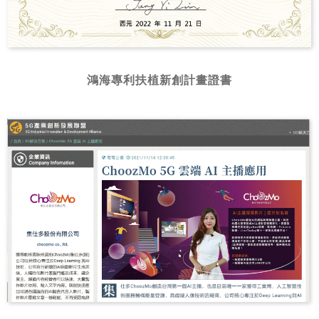
鴻海專利扶植新創計畫證書