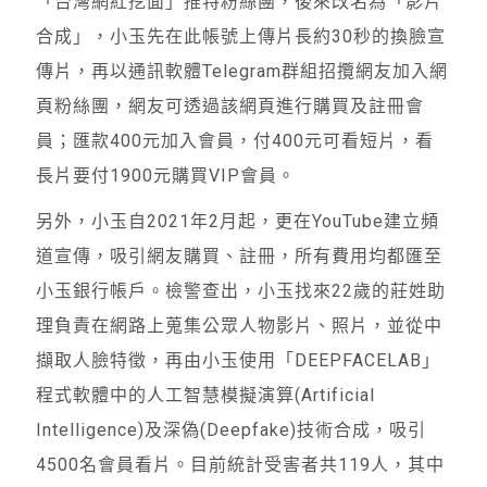
「台灣網紅挖面」推特粉絲團，後來改名為「影片
合成」，小玉先在此帳號上傳片長約30秒的換臉宣
傳片，再以通訊軟體Telegram群組招攬網友加入網
頁粉絲團，網友可透過該網頁進行購買及註冊會
員；匯款400元加入會員，付400元可看短片，看
長片要付1900元購買VIP會員。
另外，小玉自2021年2月起，更在YouTube建立頻
道宣傳，吸引網友購買、註冊，所有費用均都匯至
小玉銀行帳戶。檢警查出，小玉找來22歲的莊姓助
理負責在網路上蒐集公眾人物影片、照片，並從中
擷取人臉特徵，再由小玉使用「DEEPFACELAB」
程式軟體中的人工智慧模擬演算(Artificial
Intelligence)及深偽(Deepfake)技術合成，吸引
4500名會員看片。目前統計受害者共119人，其中