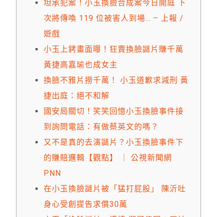
坦承犯案！小玉換臉合成案今日開庭 下
次將傳喚 119 位被害人到場… – 上報 /
遊戲
小玉上銬畫面曝！狂賣換臉謎片賺千萬
黃捷高嘉瑜也成女主
換臉不雅片撈千萬！ 小玉道歉求減刑 黃
捷出庭：絕不和解
國安局關切！笑笑回憶小玉換臉事件接
到詢問電話：有做蔡英文的嗎？
又不是真的去演謎片？小玉換臉事件下
的賺賠邏輯【觀點】 ｜ 公視新聞網
PNN
在小玉換臉謎片被「猛打屁股」 陳沂吐
身心受創提告求償30萬