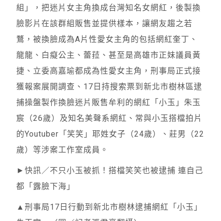
組」，把迷片女主角換成台灣知名女網紅，後製換
臉影片在該群組販售並提供樣本，讓網友趨之若
鶩，被換臉成為A片性愛女主角的包括網紅奎丁、
龍龍、白癡公主、蕾菈、甚至是高雄市正妹議員黃
捷、立委高嘉瑜都成為性愛女主角，刑事局正式接
獲報案展開調查、17日持搜索票到新北市樹林區逮
捕操盤製作換臉迷片販售牟利的網紅「小玉」朱玉
宸（26歲）及知名美聲系網紅、常與小玉搭檔拍片
的Youtuber「笑笑」耶姓女子（24歲）、莊男（22
歲）等涉案工作室成員。
►快訊／不只小玉被抓！搭檔笑笑也被逮捕 連自己
都「露臉下海」
▲刑事局17日行動到新北市樹林逮捕網紅「小玉」