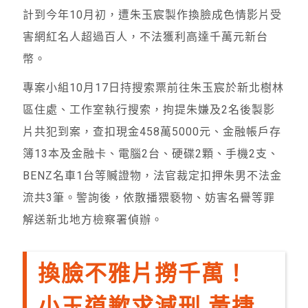
計到今年10月初，遭朱玉宸製作換臉成色情影片受
害網紅名人超過百人，不法獲利高達千萬元新台
幣。
專案小組10月17日持搜索票前往朱玉宸於新北樹林
區住處、工作室執行搜索，拘提朱嫌及2名後製影
片共犯到案，查扣現金458萬5000元、金融帳戶存
簿13本及金融卡、電腦2台、硬碟2顆、手機2支、
BENZ名車1台等贓證物，法官裁定扣押朱男不法金
流共3筆。警詢後，依散播猥褻物、妨害名譽等罪
解送新北地方檢察署偵辦。
換臉不雅片撈千萬！
小玉道歉求減刑 黃捷