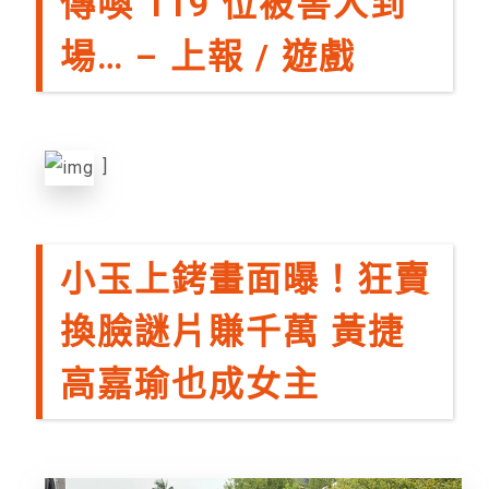
傳喚 119 位被害人到
場… – 上報 / 遊戲
]
小玉上銬畫面曝！狂賣
換臉謎片賺千萬 黃捷
高嘉瑜也成女主