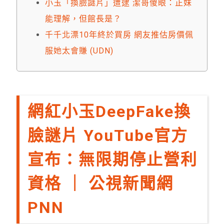
小玉「換臉謎片」遭逮 潔哥傻眼：正妹
能理解，但館長是？
千千北漂10年終於買房 網友推估房價佩
服她太會賺 (UDN)
網紅小玉DeepFake換
臉謎片 YouTube官方
宣布：無限期停止營利
資格 ｜ 公視新聞網
PNN