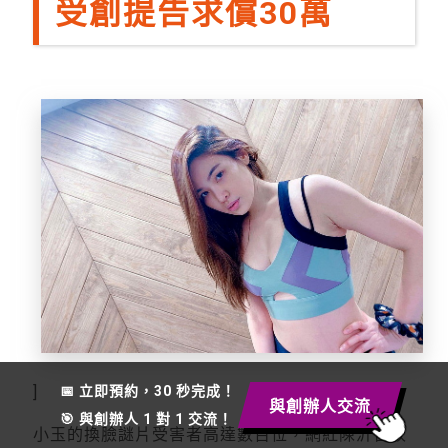
受創提告求償30萬
📅 立即預約，30 秒完成！
]
與創辦人交流
🎯 與創辦人 1 對 1 交流！
小玉的換臉謎片受害者高達數百位，網紅陳沂曾收