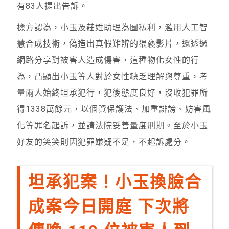
有83人提出告訴。
檢方認為，小玉及莊姓助理為圖私利，濫用人工智
慧合成技術，偽造出真假難辨的猥褻影片，還透過
網路分享對被害人造成傷害，這種物化女性的行
為，凸顯出小玉等人對於女性缺乏理解與尊重，考
量兩人始終坦承犯行，犯後態度良好，沒收犯罪所
得1338萬餘元，以個資保護法、加重誹謗、妨害風
化等罪名起訴，並請法院妥善量度刑期。至於小玉
好友的笑笑則因犯罪嫌疑不足，不起訴處分。
坦承犯案！小玉換臉合
成案今日開庭 下次將