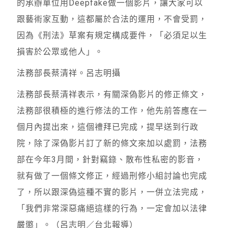
的承辦單位用Deepfake做一個影片，讓大家可以
跟藝術家互動，這都屬於合法的運用，不會受罰，
因為《刑法》草案有規定構成要件，「必須足以生
損害於公眾或他人」。
法務部長蔡清祥。呂志明攝
法務部長蔡清祥表示，有關深偽影片的修正條文，
法務部很積極的進行修法的工作，他先前答應在一
個月內提出來，這個禮拜已完成，提早送到行政
院，除了深偽影片訂了新的條文來加以處罰，法務
部在今年3月間，針對竊錄、散布性私密的影音，
就有做了一個條文修正，經過刑修小組討論也完成
了，所以跟深偽這種不實的影片，一併立法完成，
「我們非常深惡痛絕這樣的行為，一定會加以法律
嚴懲」。（呂志明／台北報導）