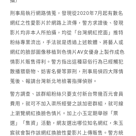
攝）
刑事局執行網路情蒐，發現從2020年7月起有數名
網紅之性愛影片於網路上流傳，警方求證後、發現
影片均非本人所拍攝，均從「台灣網紅挖面」推特
粉絲專業流出，手法就是透過上述軟體、將藝人或
網紅的臉部圖像移植到色情片AV女優身上製作成色
情影片販售得利。警方指出這種惡俗行為已經觸犯
散播猥褻物、妨害名譽等罪刑，刑事局偵四大隊情
蒐後、報請台灣新北地檢署指揮偵辦。
警方調查、該群組粉絲只要支付新台幣幾百元會員
費用，就可不加入渠所經營之該加密群組，就可線
上瀏覽網紅換臉色情片。加上小玉定期舉辦「票
選」「集資」活動，網友選出哪位知名網紅，朱玉
宸就會製作該網紅換臉性愛影片上傳販售。警方統