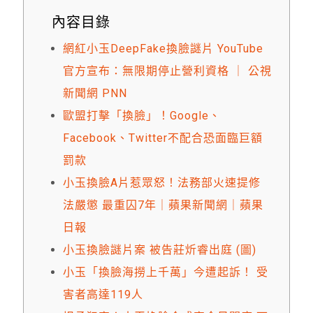
內容目錄
網紅小玉DeepFake換臉謎片 YouTube
官方宣布：無限期停止營利資格 ｜ 公視
新聞網 PNN
歐盟打擊「換臉」！Google、
Facebook、Twitter不配合恐面臨巨額
罰款
小玉換臉A片惹眾怒！法務部火速提修
法嚴懲 最重囚7年｜蘋果新聞網｜蘋果
日報
小玉換臉謎片案 被告莊炘睿出庭 (圖)
小玉「換臉海撈上千萬」今遭起訴！ 受
害者高達119人