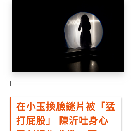
]
在小玉換臉謎片被「猛
打屁股」 陳沂吐身心