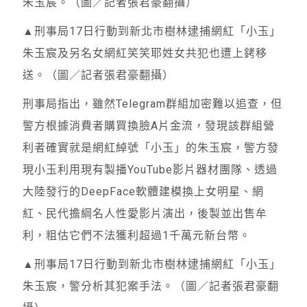
朱玉宸。（圖／記者張君豪翻攝）
▲刑事局17日行動到新北市樹林逮捕網紅「小玉」
朱玉宸及另名女網紅笑笑耶姓女共犯也遭上銬移
送。（圖／記者張君豪翻攝）
刑事局指出，雖然Telegram群組加密難以追查，但
警方根據消費者購買換臉A片金流，發現該群組營
利者確實就是網紅綽號「小玉」的朱玉宸，警方發
現小玉利用現有製播YouTube影片器材團隊、透過
大陸發行的DeepFace軟體建模換上女明星、網
紅、民代擔綱名人性愛影片演出，後製並出售牟
利，粗估它們不法獲利超過1千萬元新台幣。
▲刑事局17日行動到新北市樹林逮捕網紅「小玉」
朱玉宸，警分析其犯案手法。（圖／記者張君豪翻