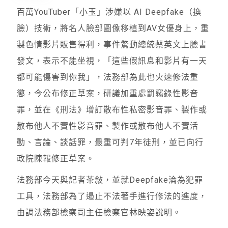
百萬YouTuber「小玉」涉嫌以 AI Deepfake（換
臉）技術，將名人臉部圖像移植到AV女優身上，重
製色情影片販售得利，事件驚動總統蔡英文上臉書
發文，表示不能坐視，「這些假訊息和影片有一天
都可能傷害到你我」，法務部為此也火速修法重
懲，今公布修正草案，研議加重處罰竊錄性影音
罪，並在《刑法》增訂散布性私密影音罪、製作或
散布他人不實性影音罪、製作或散布他人不實活
動、言論、談話罪，最重可判7年徒刑，並已向行
政院陳報修正草案。
法務部今天與記者茶敍，並就Deepfake淪為犯罪
工具，法務部為了遏止不法著手進行修法的進度，
由調法務部檢察司主任檢察官林映姿說明。