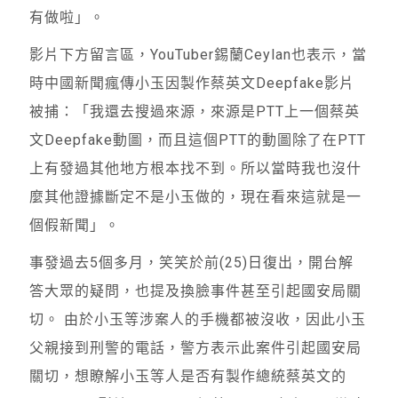
有做啦」。
影片下方留言區，YouTuber錫蘭Ceylan也表示，當
時中國新聞瘋傳小玉因製作蔡英文Deepfake影片
被捕：「我還去搜過來源，來源是PTT上一個蔡英
文Deepfake動圖，而且這個PTT的動圖除了在PTT
上有發過其他地方根本找不到。所以當時我也沒什
麼其他證據斷定不是小玉做的，現在看來這就是一
個假新聞」。
事發過去5個多月，笑笑於前(25)日復出，開台解
答大眾的疑問，也提及換臉事件甚至引起國安局關
切。 由於小玉等涉案人的手機都被沒收，因此小玉
父親接到刑警的電話，警方表示此案件引起國安局
關切，想瞭解小玉等人是否有製作總統蔡英文的