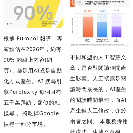
根據 Europol 報導，專
家預估在2026年，約有
不同類型的人工智慧文
90% 的線上內容(網
章，是否對閱讀時間產
頁)，都是用AI或是自動
生影響。人工撰寫是閱
化方式產生。AI 搜尋引
讀時間最長的，AI產生
擎Perplexity 每個月有
的閱讀時間最短，而AI
五千萬拜訪，類似的AI
產生但人工修改，介於
搜尋， 將吃掉Google
兩者之間。 本服務採用
搜尋一部分市場。
此模式，生成文章後，