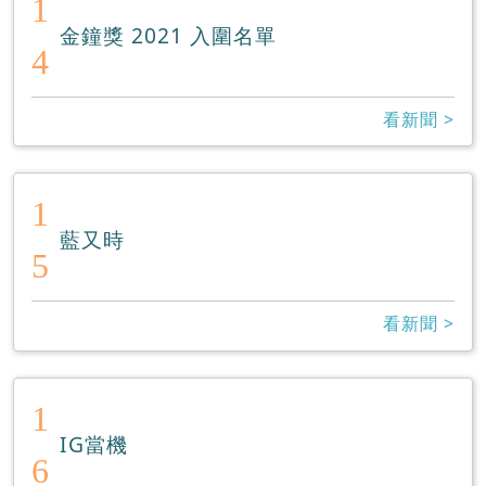
1
金鐘獎 2021 入圍名單
4
看新聞 >
1
藍又時
5
看新聞 >
1
IG當機
6