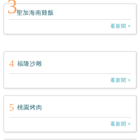
3
聖加海南雞飯
看新聞 >
4
福隆沙雕
看新聞 >
5
桃園烤肉
看新聞 >