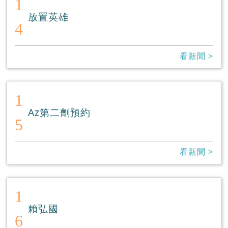
1
放置英雄
4
看新聞 >
1
Az第二劑預約
5
看新聞 >
1
賴弘國
6