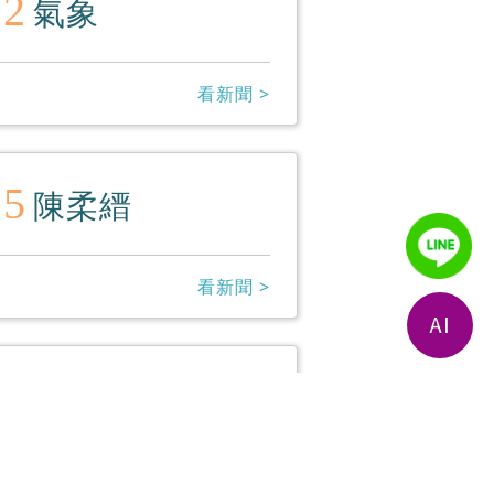
12
氣象
看新聞 >
15
陳柔縉
看新聞 >
18
張杰
看新聞 >