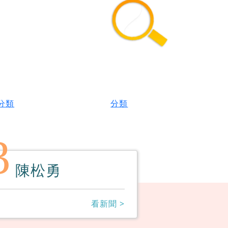
分類
分類
3
陳松勇
看新聞 >