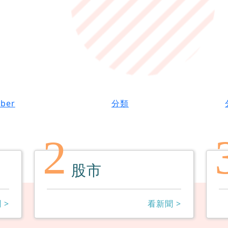
uber
分類
2
股市
 >
看新聞 >