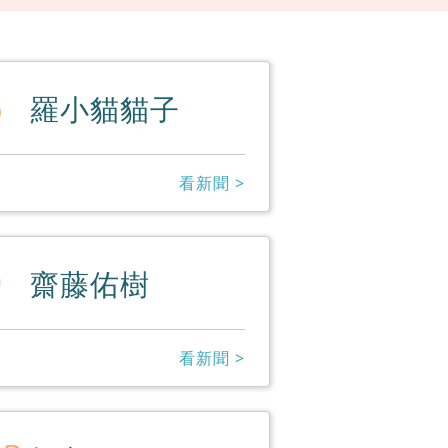
6
羅小貓貓子
看新聞 >
9
齋藤佑樹
看新聞 >