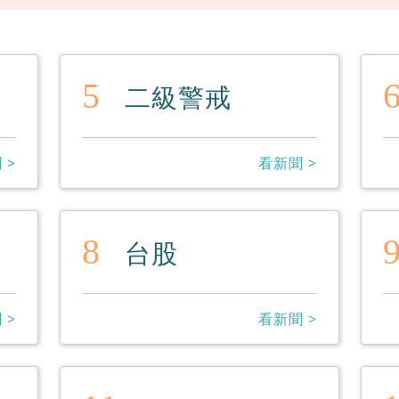
5
二級警戒
 >
看新聞 >
8
台股
 >
看新聞 >