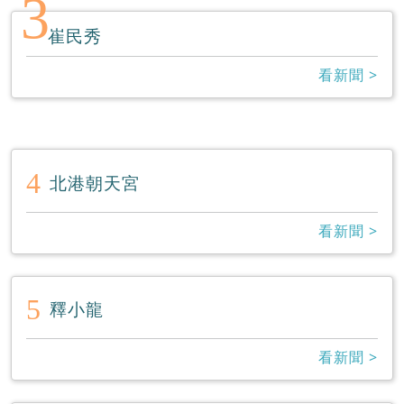
3
崔民秀
看新聞 >
4
北港朝天宮
看新聞 >
5
釋小龍
看新聞 >