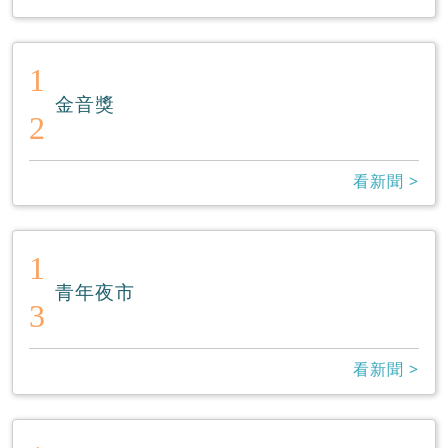
1
金音獎
2
看新聞 >
1
青年夜市
3
看新聞 >