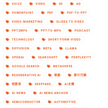
VOICE
VIDEO
3D
AD
POWERPOINT
PDF
PDF-TO-PPT
VIDEO-MARKETING
SLIDES TO VIDEO
PPT2MP4
PPT-TO-MP4
PODCAST
TECHNOLOGY
SHORT-FORM-VIDEO
DIFFUSION
META
LLAMA
OPENAI
SEARCHGPT
PERPLEXITY
GOOGLE SEARCH
METAVERSE
REGENERATIVE AI
新創
影片行銷
短影音
DEEPFAKE
AI主播
AI NEWS
AI NEWS ANCHOR
SEMICONDUCTOR
AUTOMOTIVE