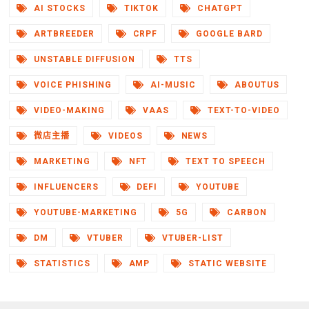
AI STOCKS
TIKTOK
CHATGPT
ARTBREEDER
CRPF
GOOGLE BARD
UNSTABLE DIFFUSION
TTS
VOICE PHISHING
AI-MUSIC
ABOUTUS
VIDEO-MAKING
VAAS
TEXT-TO-VIDEO
微店主播
VIDEOS
NEWS
MARKETING
NFT
TEXT TO SPEECH
INFLUENCERS
DEFI
YOUTUBE
YOUTUBE-MARKETING
5G
CARBON
DM
VTUBER
VTUBER-LIST
STATISTICS
AMP
STATIC WEBSITE