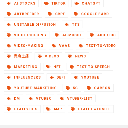
AI STOCKS
TIKTOK
CHATGPT
ARTBREEDER
CRPF
GOOGLE BARD
UNSTABLE DIFFUSION
TTS
VOICE PHISHING
AI-MUSIC
ABOUTUS
VIDEO-MAKING
VAAS
TEXT-TO-VIDEO
微店主播
VIDEOS
NEWS
MARKETING
NFT
TEXT TO SPEECH
INFLUENCERS
DEFI
YOUTUBE
YOUTUBE-MARKETING
5G
CARBON
DM
VTUBER
VTUBER-LIST
STATISTICS
AMP
STATIC WEBSITE