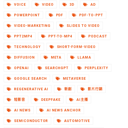
VOICE
VIDEO
3D
AD
POWERPOINT
PDF
PDF-TO-PPT
VIDEO-MARKETING
SLIDES TO VIDEO
PPT2MP4
PPT-TO-MP4
PODCAST
TECHNOLOGY
SHORT-FORM-VIDEO
DIFFUSION
META
LLAMA
OPENAI
SEARCHGPT
PERPLEXITY
GOOGLE SEARCH
METAVERSE
REGENERATIVE AI
新創
影片行銷
短影音
DEEPFAKE
AI主播
AI NEWS
AI NEWS ANCHOR
SEMICONDUCTOR
AUTOMOTIVE