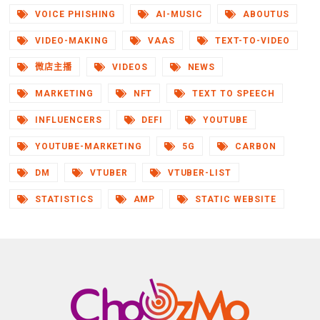
VOICE PHISHING
AI-MUSIC
ABOUTUS
VIDEO-MAKING
VAAS
TEXT-TO-VIDEO
微店主播
VIDEOS
NEWS
MARKETING
NFT
TEXT TO SPEECH
INFLUENCERS
DEFI
YOUTUBE
YOUTUBE-MARKETING
5G
CARBON
DM
VTUBER
VTUBER-LIST
STATISTICS
AMP
STATIC WEBSITE