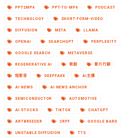
PPT2MP4
PPT-TO-MP4
PODCAST
TECHNOLOGY
SHORT-FORM-VIDEO
DIFFUSION
META
LLAMA
OPENAI
SEARCHGPT
PERPLEXITY
GOOGLE SEARCH
METAVERSE
REGENERATIVE AI
新創
影片行銷
短影音
DEEPFAKE
AI主播
AI NEWS
AI NEWS ANCHOR
SEMICONDUCTOR
AUTOMOTIVE
AI STOCKS
TIKTOK
CHATGPT
ARTBREEDER
CRPF
GOOGLE BARD
UNSTABLE DIFFUSION
TTS