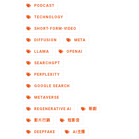
PODCAST
TECHNOLOGY
SHORT-FORM-VIDEO
DIFFUSION
META
LLAMA
OPENAI
SEARCHGPT
PERPLEXITY
GOOGLE SEARCH
METAVERSE
REGENERATIVE AI
新創
影片行銷
短影音
DEEPFAKE
AI主播