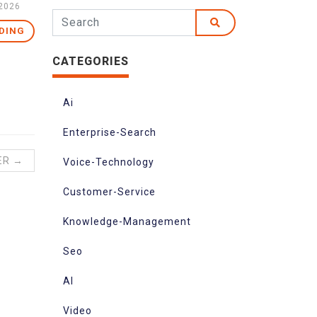
2026
DING
CATEGORIES
Ai
Enterprise-Search
ER →
Voice-Technology
Customer-Service
Knowledge-Management
Seo
AI
Video