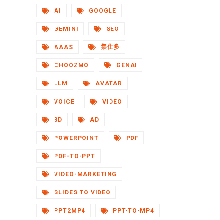
AI
GOOGLE
GEMINI
SEO
AAAS
集仕多
CHOOZMO
GENAI
LLM
AVATAR
VOICE
VIDEO
3D
AD
POWERPOINT
PDF
PDF-TO-PPT
VIDEO-MARKETING
SLIDES TO VIDEO
PPT2MP4
PPT-TO-MP4