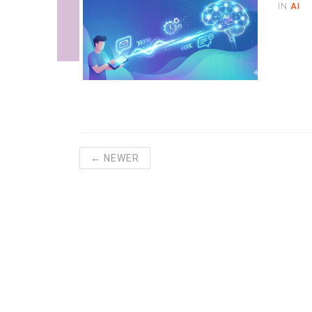
IN
AI
← NEWER