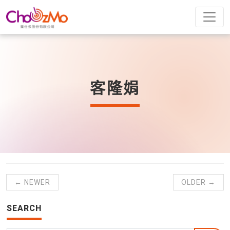
客隆娟
← NEWER
OLDER →
SEARCH