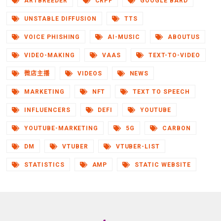
ARTBREEDER
CRPF
GOOGLE BARD
UNSTABLE DIFFUSION
TTS
VOICE PHISHING
AI-MUSIC
ABOUTUS
VIDEO-MAKING
VAAS
TEXT-TO-VIDEO
微店主播
VIDEOS
NEWS
MARKETING
NFT
TEXT TO SPEECH
INFLUENCERS
DEFI
YOUTUBE
YOUTUBE-MARKETING
5G
CARBON
DM
VTUBER
VTUBER-LIST
STATISTICS
AMP
STATIC WEBSITE