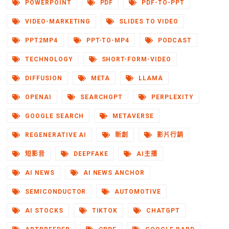
POWERPOINT
PDF
PDF-TO-PPT
VIDEO-MARKETING
SLIDES TO VIDEO
PPT2MP4
PPT-TO-MP4
PODCAST
TECHNOLOGY
SHORT-FORM-VIDEO
DIFFUSION
META
LLAMA
OPENAI
SEARCHGPT
PERPLEXITY
GOOGLE SEARCH
METAVERSE
REGENERATIVE AI
新創
影片行銷
短影音
DEEPFAKE
AI主播
AI NEWS
AI NEWS ANCHOR
SEMICONDUCTOR
AUTOMOTIVE
AI STOCKS
TIKTOK
CHATGPT