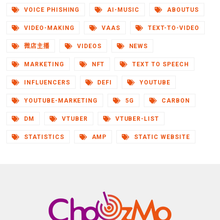
VOICE PHISHING
AI-MUSIC
ABOUTUS
VIDEO-MAKING
VAAS
TEXT-TO-VIDEO
微店主播
VIDEOS
NEWS
MARKETING
NFT
TEXT TO SPEECH
INFLUENCERS
DEFI
YOUTUBE
YOUTUBE-MARKETING
5G
CARBON
DM
VTUBER
VTUBER-LIST
STATISTICS
AMP
STATIC WEBSITE