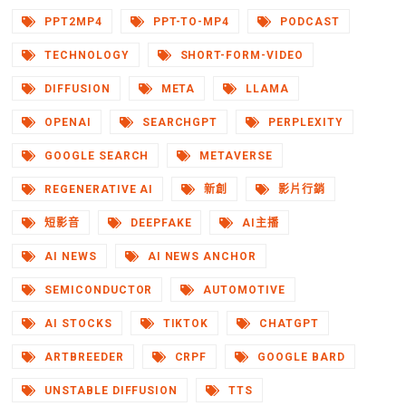
PPT2MP4
PPT-TO-MP4
PODCAST
TECHNOLOGY
SHORT-FORM-VIDEO
DIFFUSION
META
LLAMA
OPENAI
SEARCHGPT
PERPLEXITY
GOOGLE SEARCH
METAVERSE
REGENERATIVE AI
新創
影片行銷
短影音
DEEPFAKE
AI主播
AI NEWS
AI NEWS ANCHOR
SEMICONDUCTOR
AUTOMOTIVE
AI STOCKS
TIKTOK
CHATGPT
ARTBREEDER
CRPF
GOOGLE BARD
UNSTABLE DIFFUSION
TTS