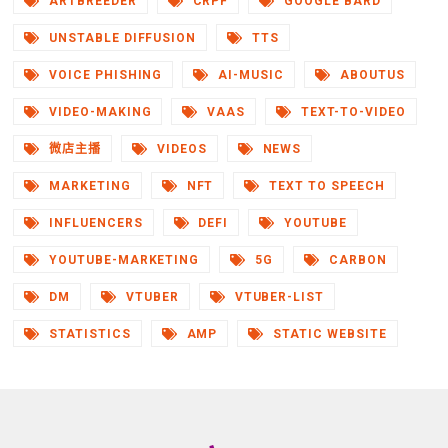
ARTBREEDER
CRPF
GOOGLE BARD
UNSTABLE DIFFUSION
TTS
VOICE PHISHING
AI-MUSIC
ABOUTUS
VIDEO-MAKING
VAAS
TEXT-TO-VIDEO
微店主播
VIDEOS
NEWS
MARKETING
NFT
TEXT TO SPEECH
INFLUENCERS
DEFI
YOUTUBE
YOUTUBE-MARKETING
5G
CARBON
DM
VTUBER
VTUBER-LIST
STATISTICS
AMP
STATIC WEBSITE