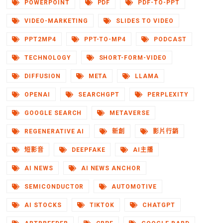
POWERPOINT
PDF
PDF-TO-PPT
VIDEO-MARKETING
SLIDES TO VIDEO
PPT2MP4
PPT-TO-MP4
PODCAST
TECHNOLOGY
SHORT-FORM-VIDEO
DIFFUSION
META
LLAMA
OPENAI
SEARCHGPT
PERPLEXITY
GOOGLE SEARCH
METAVERSE
REGENERATIVE AI
新創
影片行銷
短影音
DEEPFAKE
AI主播
AI NEWS
AI NEWS ANCHOR
SEMICONDUCTOR
AUTOMOTIVE
AI STOCKS
TIKTOK
CHATGPT