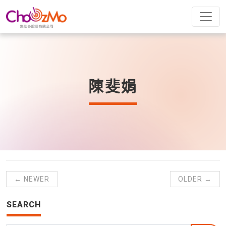
陳斐娟
← NEWER
OLDER →
SEARCH