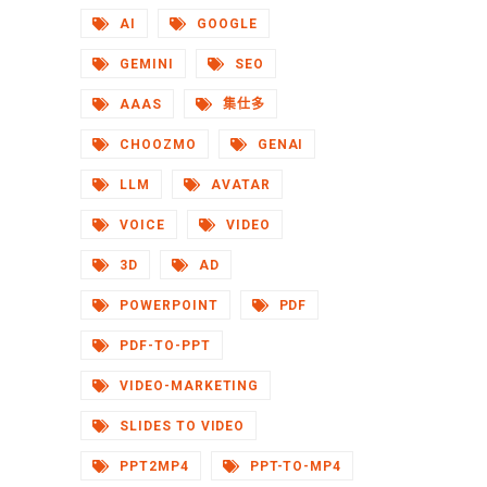
AI
GOOGLE
GEMINI
SEO
AAAS
集仕多
CHOOZMO
GENAI
LLM
AVATAR
VOICE
VIDEO
3D
AD
POWERPOINT
PDF
PDF-TO-PPT
VIDEO-MARKETING
SLIDES TO VIDEO
PPT2MP4
PPT-TO-MP4