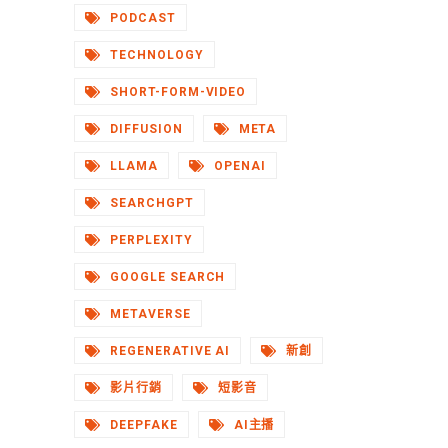
PODCAST
TECHNOLOGY
SHORT-FORM-VIDEO
DIFFUSION
META
LLAMA
OPENAI
SEARCHGPT
PERPLEXITY
GOOGLE SEARCH
METAVERSE
REGENERATIVE AI
新創
影片行銷
短影音
DEEPFAKE
AI主播