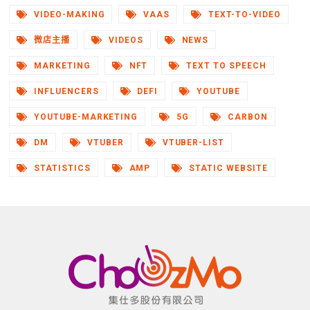
VIDEO-MAKING
VAAS
TEXT-TO-VIDEO
微店主播
VIDEOS
NEWS
MARKETING
NFT
TEXT TO SPEECH
INFLUENCERS
DEFI
YOUTUBE
YOUTUBE-MARKETING
5G
CARBON
DM
VTUBER
VTUBER-LIST
STATISTICS
AMP
STATIC WEBSITE