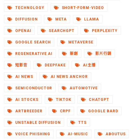
TECHNOLOGY
SHORT-FORM-VIDEO
DIFFUSION
META
LLAMA
OPENAI
SEARCHGPT
PERPLEXITY
GOOGLE SEARCH
METAVERSE
REGENERATIVE AI
新創
影片行銷
短影音
DEEPFAKE
AI主播
AI NEWS
AI NEWS ANCHOR
SEMICONDUCTOR
AUTOMOTIVE
AI STOCKS
TIKTOK
CHATGPT
ARTBREEDER
CRPF
GOOGLE BARD
UNSTABLE DIFFUSION
TTS
VOICE PHISHING
AI-MUSIC
ABOUTUS