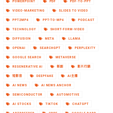
POWERPOINT
PDF
PDF-TO-PPT
VIDEO-MARKETING
SLIDES TO VIDEO
PPT2MP4
PPT-TO-MP4
PODCAST
TECHNOLOGY
SHORT-FORM-VIDEO
DIFFUSION
META
LLAMA
OPENAI
SEARCHGPT
PERPLEXITY
GOOGLE SEARCH
METAVERSE
REGENERATIVE AI
新創
影片行銷
短影音
DEEPFAKE
AI主播
AI NEWS
AI NEWS ANCHOR
SEMICONDUCTOR
AUTOMOTIVE
AI STOCKS
TIKTOK
CHATGPT