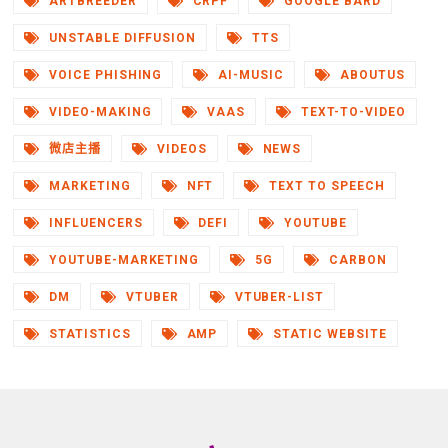
ARTBREEDER
CRPF
GOOGLE BARD
UNSTABLE DIFFUSION
TTS
VOICE PHISHING
AI-MUSIC
ABOUTUS
VIDEO-MAKING
VAAS
TEXT-TO-VIDEO
微店主播
VIDEOS
NEWS
MARKETING
NFT
TEXT TO SPEECH
INFLUENCERS
DEFI
YOUTUBE
YOUTUBE-MARKETING
5G
CARBON
DM
VTUBER
VTUBER-LIST
STATISTICS
AMP
STATIC WEBSITE