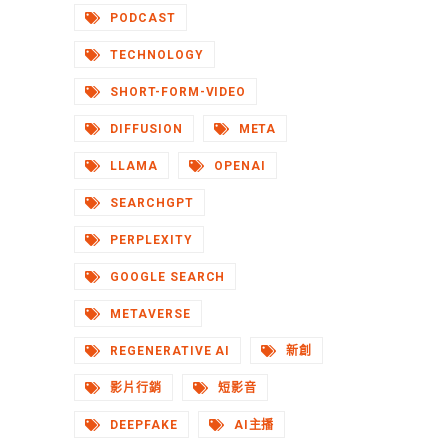
PODCAST
TECHNOLOGY
SHORT-FORM-VIDEO
DIFFUSION
META
LLAMA
OPENAI
SEARCHGPT
PERPLEXITY
GOOGLE SEARCH
METAVERSE
REGENERATIVE AI
新創
影片行銷
短影音
DEEPFAKE
AI主播