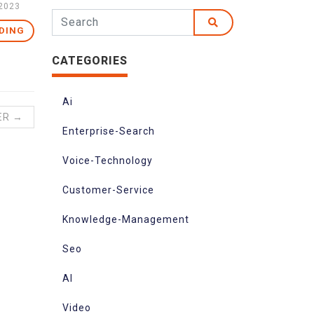
2023
DING
CATEGORIES
Ai
ER →
Enterprise-Search
Voice-Technology
Customer-Service
Knowledge-Management
Seo
AI
Video