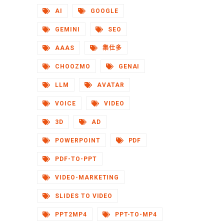
AI
GOOGLE
GEMINI
SEO
AAAS
集仕多
CHOOZMO
GENAI
LLM
AVATAR
VOICE
VIDEO
3D
AD
POWERPOINT
PDF
PDF-TO-PPT
VIDEO-MARKETING
SLIDES TO VIDEO
PPT2MP4
PPT-TO-MP4