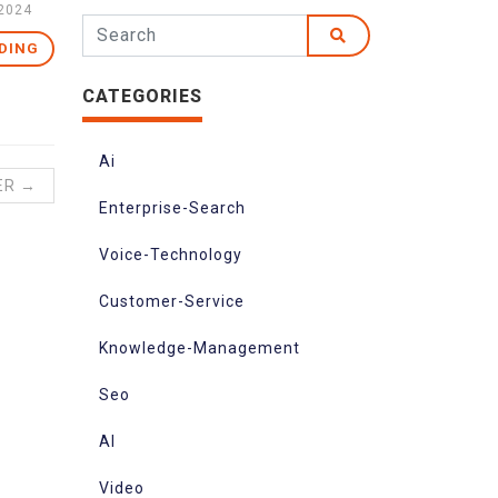
 2024
DING
CATEGORIES
Ai
ER →
Enterprise-Search
Voice-Technology
Customer-Service
Knowledge-Management
Seo
AI
Video