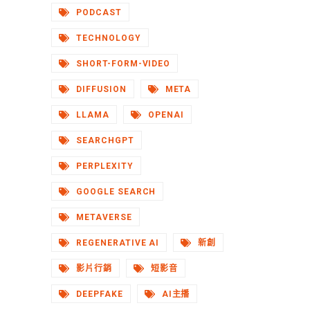
PODCAST
TECHNOLOGY
SHORT-FORM-VIDEO
DIFFUSION
META
LLAMA
OPENAI
SEARCHGPT
PERPLEXITY
GOOGLE SEARCH
METAVERSE
REGENERATIVE AI
新創
影片行銷
短影音
DEEPFAKE
AI主播