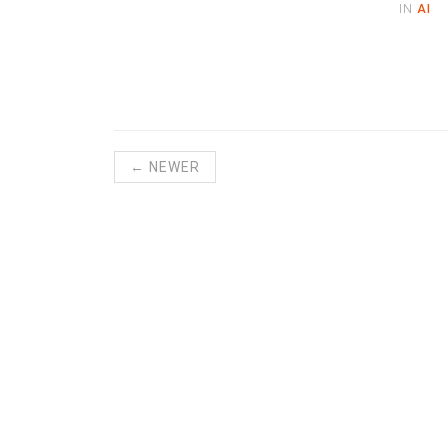
IN
AI
← NEWER