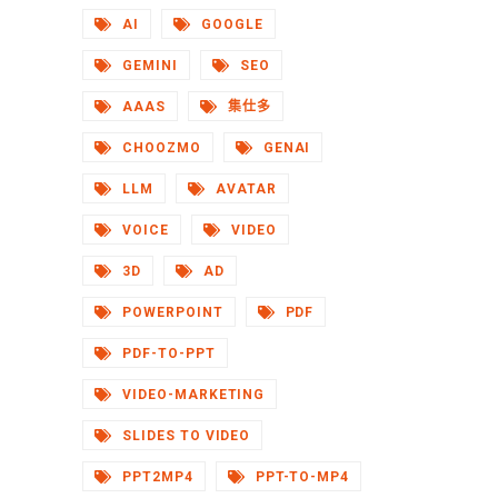
AI
GOOGLE
GEMINI
SEO
AAAS
集仕多
CHOOZMO
GENAI
LLM
AVATAR
VOICE
VIDEO
3D
AD
POWERPOINT
PDF
PDF-TO-PPT
VIDEO-MARKETING
SLIDES TO VIDEO
PPT2MP4
PPT-TO-MP4