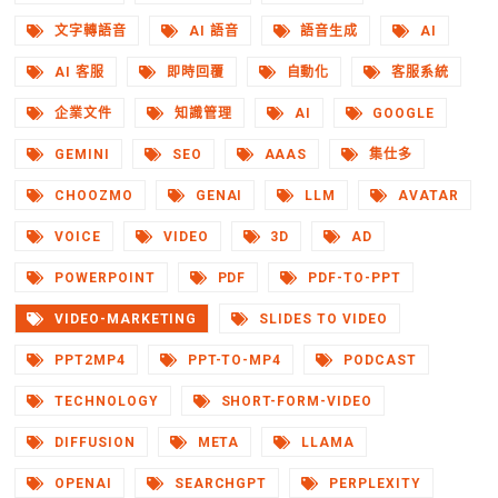
文字轉語音
AI 語音
語音生成
AI
AI 客服
即時回覆
自動化
客服系統
企業文件
知識管理
AI
GOOGLE
GEMINI
SEO
AAAS
集仕多
CHOOZMO
GENAI
LLM
AVATAR
VOICE
VIDEO
3D
AD
POWERPOINT
PDF
PDF-TO-PPT
VIDEO-MARKETING
SLIDES TO VIDEO
PPT2MP4
PPT-TO-MP4
PODCAST
TECHNOLOGY
SHORT-FORM-VIDEO
DIFFUSION
META
LLAMA
OPENAI
SEARCHGPT
PERPLEXITY