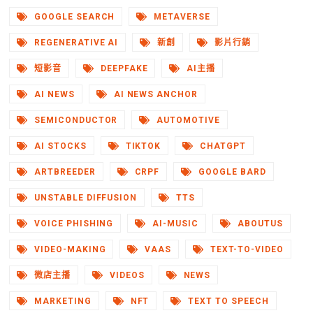
GOOGLE SEARCH
METAVERSE
REGENERATIVE AI
新創
影片行銷
短影音
DEEPFAKE
AI主播
AI NEWS
AI NEWS ANCHOR
SEMICONDUCTOR
AUTOMOTIVE
AI STOCKS
TIKTOK
CHATGPT
ARTBREEDER
CRPF
GOOGLE BARD
UNSTABLE DIFFUSION
TTS
VOICE PHISHING
AI-MUSIC
ABOUTUS
VIDEO-MAKING
VAAS
TEXT-TO-VIDEO
微店主播
VIDEOS
NEWS
MARKETING
NFT
TEXT TO SPEECH